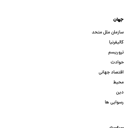
جهان
سازمان ملل متحد
کالیفرنیا
تروریسم
حوادث
اقتصاد جهانی
محیط
دین
رسوایی ها
سیاست