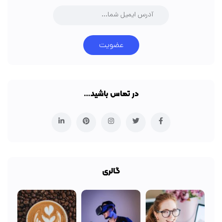
عضویت
در تماس باشید…
گالری