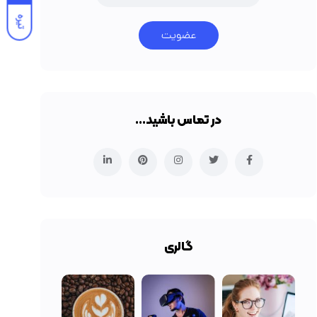
تیره
عضویت
در تماس باشید…
گالری