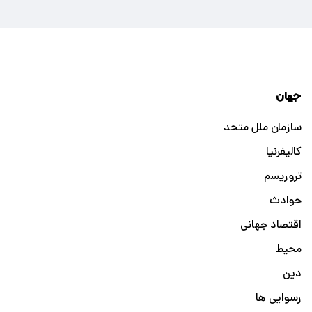
جهان
سازمان ملل متحد
کالیفرنیا
تروریسم
حوادث
اقتصاد جهانی
محیط
دین
رسوایی ها