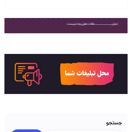
جستجو