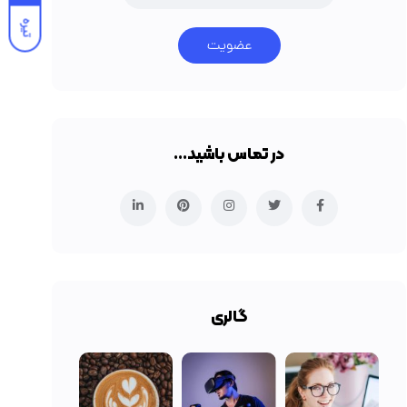
تیره
عضویت
در تماس باشید…
گالری