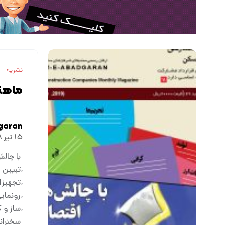
نشریه
ماهنا
garan
۱۵ تیر ۱۳۹۸
با چال
تبیین ق
تجهیزا
رونمای
ساز و ک
سخنران