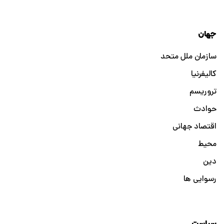
جهان
سازمان ملل متحد
کالیفرنیا
تروریسم
حوادث
اقتصاد جهانی
محیط
دین
رسوایی ها
سیاست