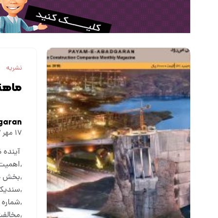
نشریه
ماهنا
garan
۱۷ مهر ۱۳۹۷
آینده 
اهمیت 
بخش خص
سندیکا
شماره ۳۷۱
مخالفت