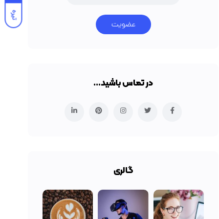
تیره
عضویت
در تماس باشید…
گالری