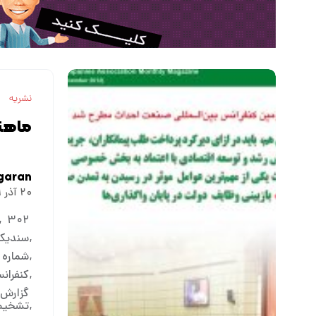
نشریه
ماهنا
garan
۲۰ آذر ۱۳۹۱
۳۰۲
سندیکا
شماره ۳۰۲
کنفران
گزارش 
تشخیص