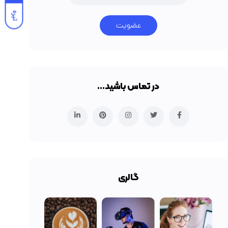
تیره
عضویت
در تماس باشید…
گالری