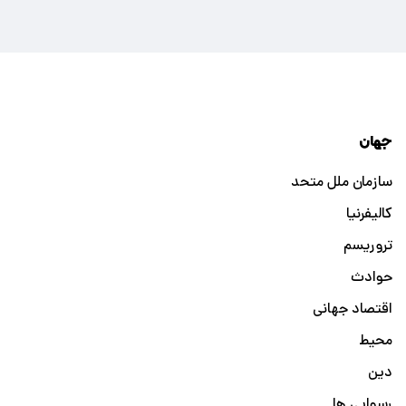
جهان
سازمان ملل متحد
کالیفرنیا
تروریسم
حوادث
اقتصاد جهانی
محیط
دین
رسوایی ها