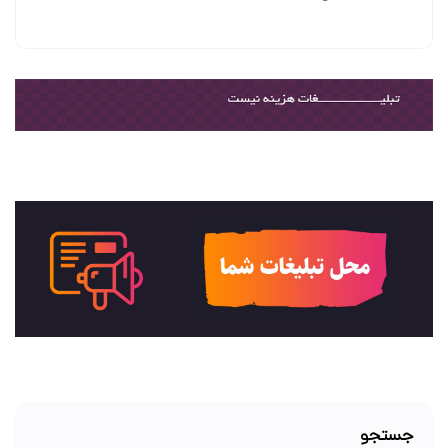
جستجو