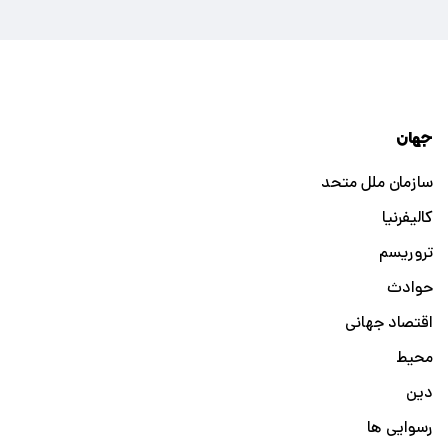
جهان
سازمان ملل متحد
کالیفرنیا
تروریسم
حوادث
اقتصاد جهانی
محیط
دین
رسوایی ها