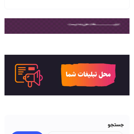
جستجو