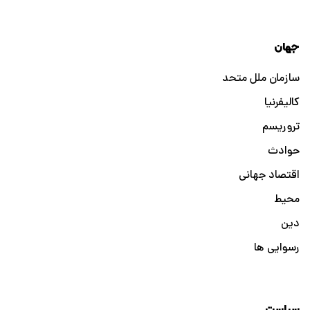
جهان
سازمان ملل متحد
کالیفرنیا
تروریسم
حوادث
اقتصاد جهانی
محیط
دین
رسوایی ها
سیاست