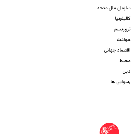
سازمان ملل متحد
کالیفرنیا
تروریسم
حوادث
اقتصاد جهانی
محیط
دین
رسوایی ها