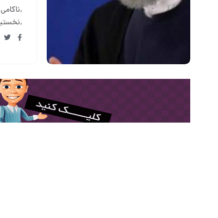
ناکامی
نخستین