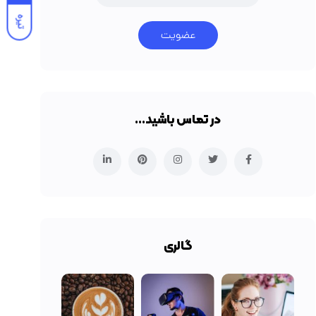
تیره
عضویت
در تماس باشید…
گالری