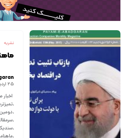
نشریه
ماهنا
garan
۲۵ اردیبهشت ۱۳۹۶
اخبار 
تمیزتر
دومین 
سرمقال
سندیکا
ماهنامه 