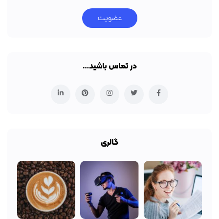
عضویت
در تماس باشید…
گالری