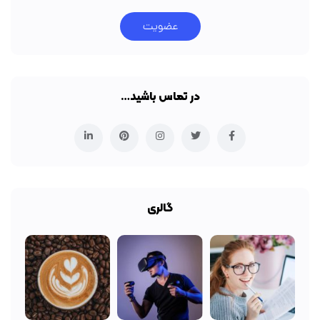
عضویت
در تماس باشید…
گالری