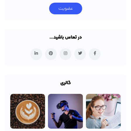
عضویت
در تماس باشید…
گالری