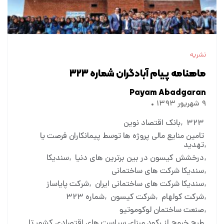
نشریه
ماهنامه پیام آبادگران شماره ۳۲۳
Payam Abadgaran
۹ شهریور ۱۳۹۳
۳۲۳
بانک اقتصاد نوین
تامین منایع مالی پروژه ها توسط پیمانکاران فرصت یا
تهدید
درخشش کیسون در بین برترین های دنیا
سندیکا
سندیکا شرکت های ساختمانی
سندیکا شرکت های ساختمانی ایران
شرکت پایاساز
شرکت کولهام
شرکت کیسون
شماره ۳۲۳
صنعت ساختمان لوکوموتیو
طرح خروج از رکود مبنای سیاست های اقتصادی کشور تا