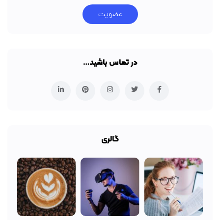
عضویت
در تماس باشید…
گالری