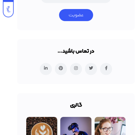
تیره
عضویت
در تماس باشید…
گالری