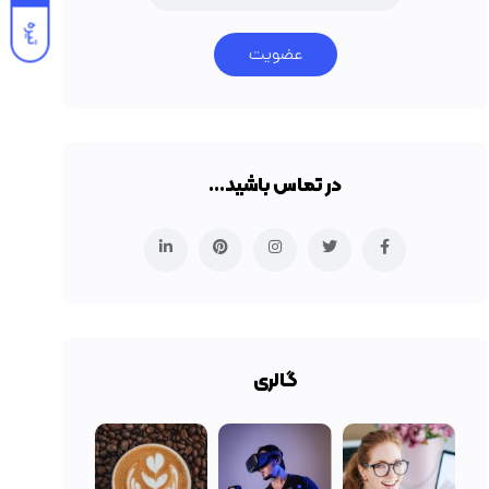
تیره
عضویت
در تماس باشید…
گالری