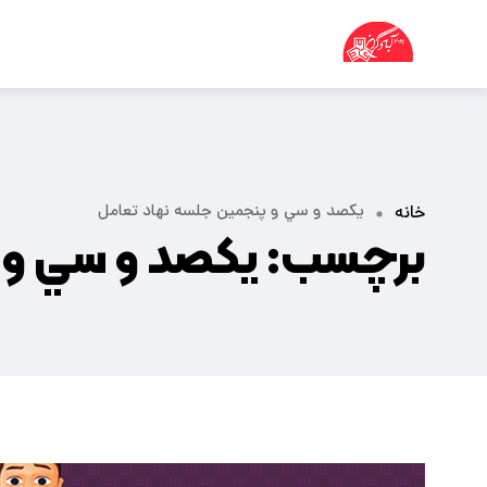
يكصد و سي و پنجمين جلسه نهاد تعامل
خانه
برچسب:
يكصد و سي و 