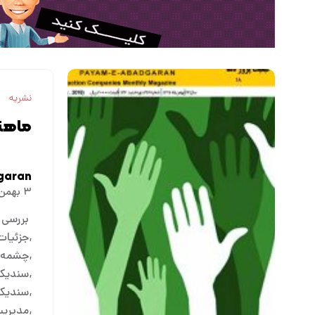
نشریه
ماهنا
garan
۳ بهمن ۱۳۹۶
بررسی 
جزئیات
چشمه 
سندیکا
سندیکا
مدیریت