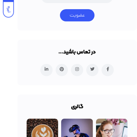
تیره
عضویت
در تماس باشید…
گالری