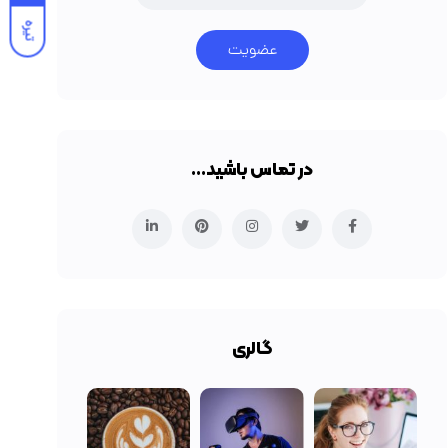
تیره
عضویت
در تماس باشید…
گالری