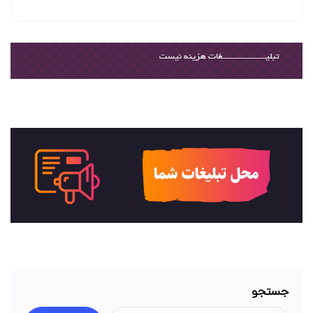
جستجو