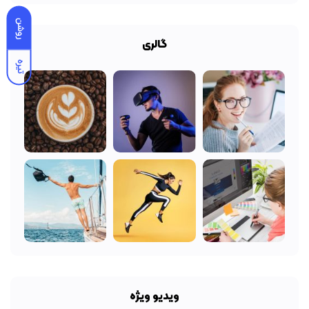
روشن
گالری
تیره
ویدیو ویژه