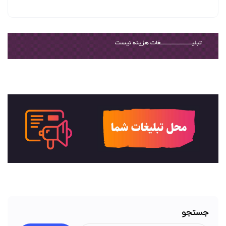
جستجو